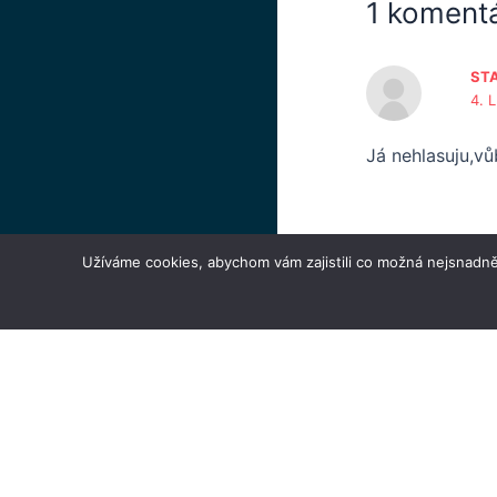
1 koment
STA
4. 
Já nehlasuju,v
Užíváme cookies, abychom vám zajistili co možná nejsnadně