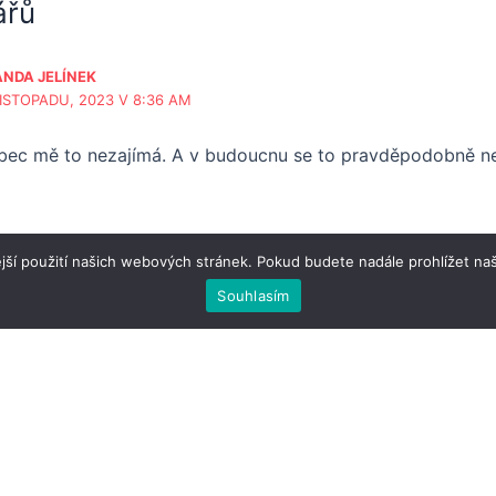
ářů
NDA JELÍNEK
LISTOPADU, 2023 V 8:36 AM
ůbec mě to nezajímá. A v budoucnu se to pravděpodobně n
jší použití našich webových stránek. Pokud budete nadále prohlížet naš
Souhlasím