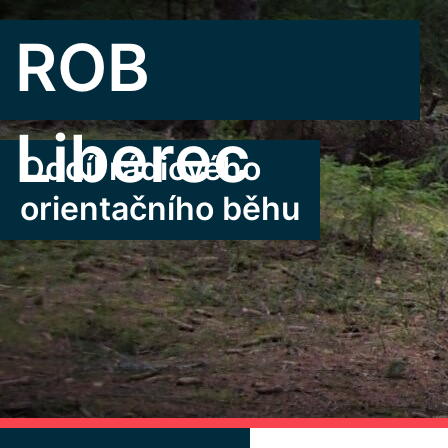
Přeskočit
na
ROB
obsah
Liberec
Oddíl rádiového
orientačního běhu