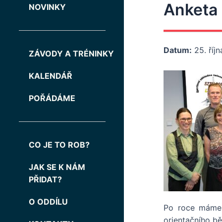
Anketa 
NOVINKY
Datum:
25. říj
ZÁVODY A TRÉNINKY
KALENDÁŘ
POŘÁDÁME
CO JE TO ROB?
JAK SE K NÁM
PŘIDAT?
O ODDÍLU
Po roce máme 
orientačního b