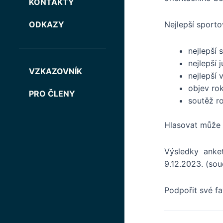
KONTAKTY
ODKAZY
Nejlepší sporto
nejlepší
nejlepší 
VZKAZOVNÍK
nejlepší 
objev rok
PRO ČLENY
soutěž r
Hlasovat může 
Výsledky anke
9.12.2023. (sou
Podpořit své f