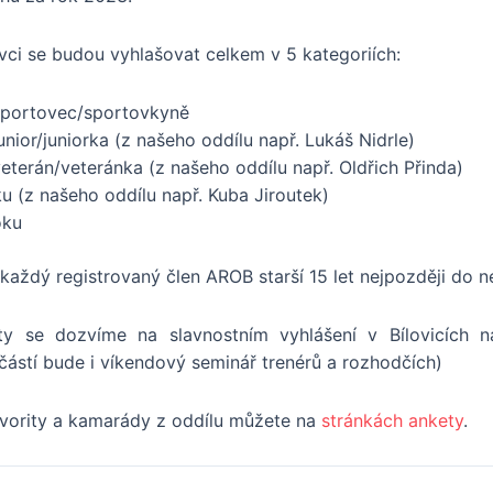
vci se budou vyhlašovat celkem v 5 kategoriích:
 sportovec/sportovkyně
junior/juniorka (z našeho oddílu např. Lukáš Nidrle)
veterán/veteránka (z našeho oddílu např. Oldřich Přinda)
u (z našeho oddílu např. Kuba Jiroutek)
oku
každý registrovaný člen AROB starší 15 let nejpozději do 
ty se dozvíme na slavnostním vyhlášení v Bílovicích n
částí bude i víkendový seminář trenérů a rozhodčích)
avority a kamarády z oddílu můžete na
stránkách ankety
.