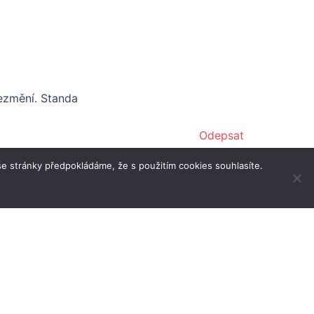
ezmění.
Standa
Odepsat
e stránky předpokládáme, že s použitím cookies souhlasíte.