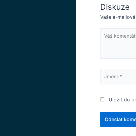
Diskuze
Vaše e-mailová
Váš
komentář
Jméno*
Uložit do p