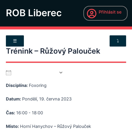
×
Přeskočit
na
ROB Liberec
Přihlásit se
obsah
NOVINKY
☰
⤵
ZÁVODY A TRÉNINKY
Trénink – Růžový Palouček
KALENDÁŘ
POŘÁDÁME
Přidat do kalendáře
Disciplína:
Foxoring
Download ICS
Google Calendar
CO JE TO ROB?
Datum:
Pondělí, 19. června 2023
JAK SE K NÁM PŘIDAT?
Čas:
16:00 - 18:00
O ODDÍLU
Místo:
Horní Hanychov – Růžový Palouček