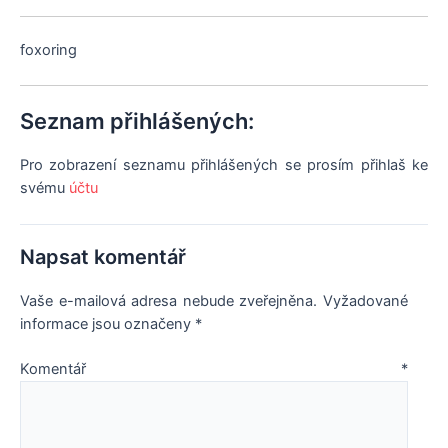
KONTAKTY
foxoring
ODKAZY
Seznam přihlášených:
VZKAZOVNÍK
Pro zobrazení seznamu přihlášených se prosím přihlaš ke
svému
účtu
PRO ČLENY
Napsat komentář
Vaše e-mailová adresa nebude zveřejněna.
Vyžadované
informace jsou označeny
*
Komentář
*