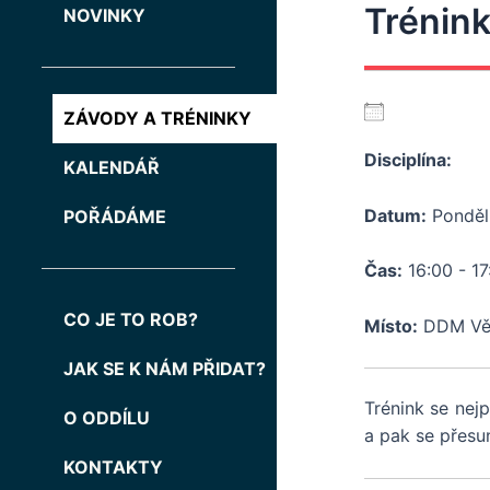
Trénink
NOVINKY
Přidat do 
ZÁVODY A TRÉNINKY
Disciplína:
KALENDÁŘ
Download
Datum:
Pondělí
POŘÁDÁME
Čas:
16:00 - 17
CO JE TO ROB?
Místo:
DDM Vět
JAK SE K NÁM PŘIDAT?
Trénink se nej
O ODDÍLU
a pak se přesu
KONTAKTY