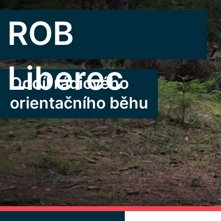
Přeskočit
na
ROB
obsah
Liberec
Oddíl rádiového
orientačního běhu