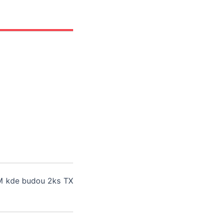
Office 365
Outlook Live
DM kde budou 2ks TX