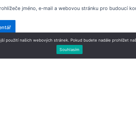
prohlížeče jméno, e-mail a webovou stránku pro budoucí ko
jší použití našich webových stránek. Pokud budete nadále prohlížet naš
Souhlasím