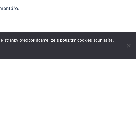
mentáře.
e stránky předpokládáme, že s použitím cookies souhlasíte.