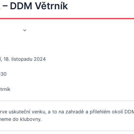
 – DDM Větrník
kalendáře
 ICS
Google Calendar
iCalendar
, 18. listopadu 2024
:30
rník
prve uskuteční venku, a to na zahradě a přilehlém okolí D
neme do klubovny.