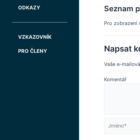
Seznam p
ODKAZY
Pro zobrazení 
VZKAZOVNÍK
Napsat k
PRO ČLENY
Vaše e-mailová
K
Jméno*